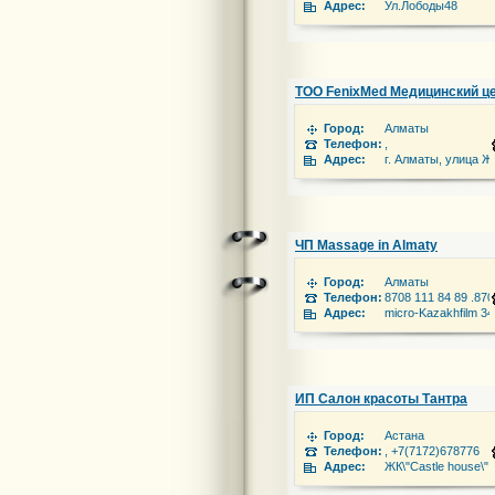
Адрес:
Ул.Лободы48
ТОО FenixMed Медицинский ц
Город:
Алматы
Телефон:
,
Адрес:
г. Алматы, улица Ж
ЧП Massage in Almaty
Город:
Алматы
Телефон:
8708 111 84 89 .87
Адрес:
micro-Kazakhfilm 34
ИП Салон красоты Тантра
Город:
Астана
Телефон:
, +7(7172)678776
Адрес:
ЖК\"Castle house\"