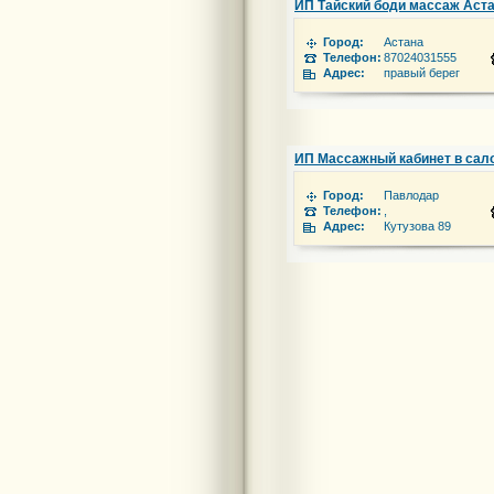
ИП Тайский бoди массаж Аст
Город:
Астана
Телефон:
87024031555
Адрес:
правый берег
ИП Массажный кабинет в са
Город:
Павлодар
Телефон:
,
Адрес:
Кутузова 89