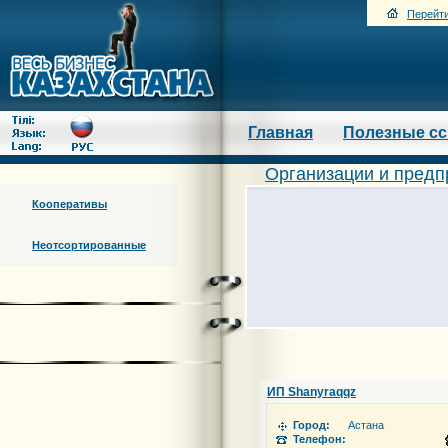
Перейти
Главная
Полезные с
Организации и предп
Кооперативы
Неотсортированные
ИП Shanyraqqz
Город:
Астана
Телефон: