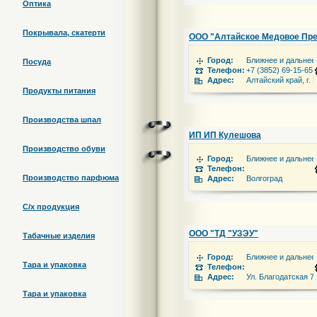
Оптика
Покрывала, скатерти
ООО "Алтайское Медовое Пр
Город:
Ближнее и дальнее
Посуда
Телефон:
+7 (3852) 69-15-65,
Адрес:
Алтайский край, г. 
Продукты питания
Производства шпал
ИП ИП Кулешова
Производство обуви
Город:
Ближнее и дальнее
Телефон:
Производство парфюма
Адрес:
Волгоград
С/х продукция
ООО "ТД "УЗЭУ"
Табачные изделия
Город:
Ближнее и дальнее
Тара и упаковка
Телефон:
Адрес:
Ул. Благодатская 7
Тара и упаковка