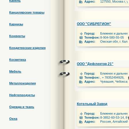
Кабель
Адрес:
127550, Москва г, 
Канцелярские товары
ООО "СИБРЕГИОН"
Карнизы
Город:
Ближнее и дальнее
Конверты
Телефон:
8-904-580-55-05
Адрес:
Омская обл, г. Кал
Кондитерские изделия
Косметика
ООО "Дефлектор 21"
Мебель
Город:
Ближнее и дальнее
Телефон:
, + 78352494926,
Адрес:
Чувашия, Чебоксарс
Металлоизделия
Нефтепродукты
Котельный Завод
Одежда и ткань
Город:
Ближнее и дальнее
Телефон:
8-3852-60-53-14, 8
Окна
Адрес:
Россия, Алтайский 