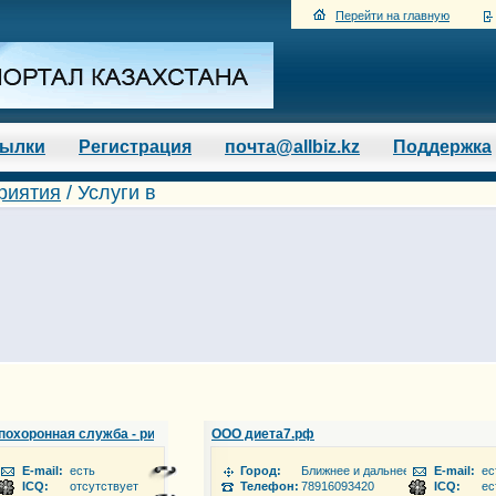
Перейти на главную
сылки
Регистрация
почта@allbiz.kz
Поддержка
риятия
/
Услуги в
похоронная служба - ритуальные услуги в Краснознаменске
OOO диета7.рф
 зарубежье
E-mail:
есть
Город:
Ближнее и дальнее зарубежье
E-mail:
ес
ICQ:
отсутствует
Телефон:
78916093420
ICQ:
ес