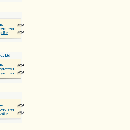
ть
сутствует
рейти
., Ltd
ть
сутствует
Lize zhongjie,Chaoyang Districnt,Beijing,China
сутствует
ть
сутствует
а, 30
рейти