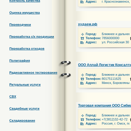
Контроль качества
Адрес:
г. Краснознаменск,
Оценка имущества
худаем.рф
Переводчики
Город:
Ближнее и дальнее
Переработка c/х продукции
Телефон:
7856000000
Адрес:
ул. Российская 30 
Переработка отходов
Полиграфия
ООО Аплай Логистик Консалт
Радиоактивное тестирование
Город:
Ближнее и дальнее
Телефон:
80175111625
Адрес:
Минск, Боровляны, 
Ритуальные услуги
СВХ
Торговая компания ООО Сибм
Свадебные услуги
Город:
Ближнее и дальнее
Телефон:
+7(3812)32-42-72
Складирование
Адрес:
Россия, г. Омск, п