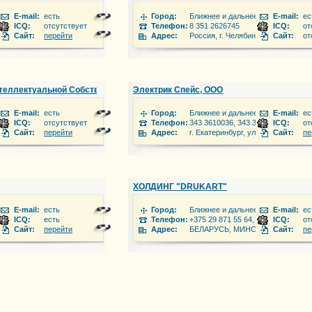
 зарубежье
E-mail:
есть
Город:
Ближнее и дальнее зарубежье
E-mail:
ес
ICQ:
отсутствует
Телефон:
8 351 2626745
ICQ:
от
боловка, 34, стр.3
Сайт:
перейти
Адрес:
Россия, г. Челябинск, ул. Кузнецов
Сайт:
от
еллектуальной Собственности (WIPB)
Электрик Спейс, ООО
 зарубежье
E-mail:
есть
Город:
Ближнее и дальнее зарубежье
E-mail:
ес
ICQ:
отсутствует
Телефон:
343 3610036, 343 3792371
ICQ:
от
роченовский Б., 22/25 офис №400
Сайт:
перейти
Адрес:
г. Екатеринбург, ул. Чапаева, д. 1а
Сайт:
пе
ХОЛДИНГ "DRUKART"
 зарубежье
E-mail:
есть
Город:
Ближнее и дальнее зарубежье
E-mail:
ес
ICQ:
есть
Телефон:
+375 29 871 55 64, +375 29 371 55 
ICQ:
от
1
Сайт:
перейти
Адрес:
БЕЛАРУСЬ, МИНСКАЯ ОБЛОСТЬ, 
Сайт:
пе