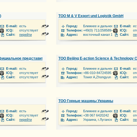
)
ТОО M & V Export und Logistik GmbH
 зарубежье
E-mail:
есть
Город:
Ближнее и дальнее зарубежье
E-mail:
ес
ICQ:
отсутствует
Телефон:
+49(0) 711/258589-70
ICQ:
от
кек, ул. Тыныстанова, 197/1
Сайт:
перейти
Адрес:
восточный канал 11
Сайт:
пе
Официальное представительство РЦК Оренбург
ТОО Beijing E-action Science & Technology Co
 зарубежье
E-mail:
есть
Город:
Ближнее и дальнее зарубежье
E-mail:
ес
: 8(3532)21-73-40 моб:
ICQ:
отсутствует
Телефон:
+86-010-84724595
ICQ:
от
мсомольская 26 ТД «Фортуна» 3 этаж
Сайт:
отсутствует
Адрес:
Tower A,Zhongyun Building,Wangjing 
Сайт:
от
ТОО Горные машины Украины
 зарубежье
E-mail:
есть
Город:
Ближнее и дальнее зарубежье
E-mail:
ес
ICQ:
отсутствует
Телефон:
+38 067 6420242
ICQ:
от
Сайт:
перейти
Адрес:
Украина, г.Луганск, ул. В.Пятёркин
Сайт:
пе