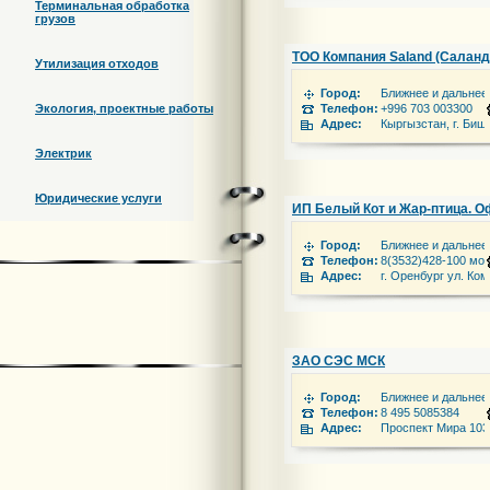
Терминальная обработка
грузов
ТОО Компания Saland (Саланд
Утилизация отходов
Город:
Ближнее и дальнее
Экология, проектные работы
Телефон:
+996 703 003300
Адрес:
Кыргызстан, г. Биш
Электрик
Юридические услуги
ИП Белый Кот и Жар-птица. 
Город:
Ближнее и дальнее
Телефон:
8(3532)428-100 моб
Адрес:
г. Оренбург ул. Ко
ЗАО СЭС МСК
Город:
Ближнее и дальнее
Телефон:
8 495 5085384
Адрес:
Проспект Мира 103