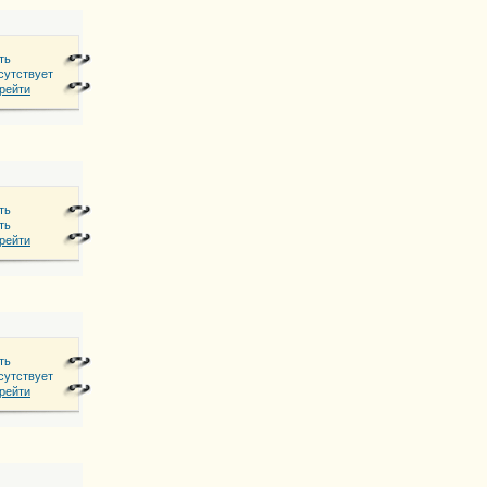
ть
сутствует
h Gladbach
рейти
ть
ть
146, 6 этаж
рейти
ть
сутствует
nue, Frixos-Christiana Court, office 32, Larnaca, 6017 Cyprus.
рейти