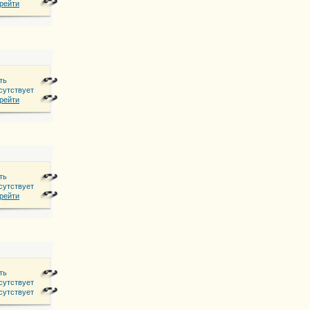
рейти
ть
сутствует
рейти
ть
сутствует
515
рейти
ть
сутствует
сутствует