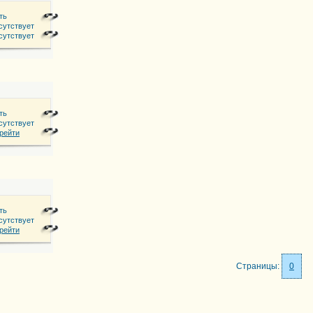
ть
сутствует
а, д.1
сутствует
ть
сутствует
рейти
ть
64, 8(01713) 69 3 39, 69 0 39
сутствует
ПУХОВИЧСКИЙ РАЙОН, Г. МАРЬИНА ГОРКА УЛ. СПАСАТЕЛЕЙ, 2., ОФИС 322, 326
рейти
Страницы:
0