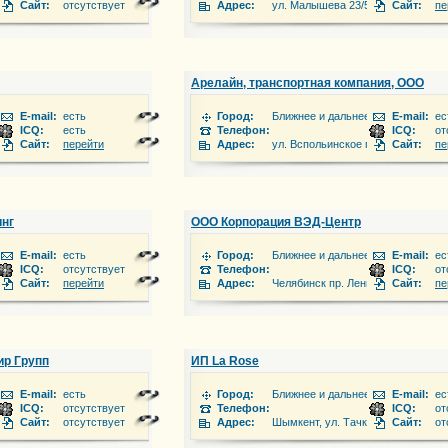
 ул. Победы
Сайт:
отсутствует
Адрес:
ул. Малышева 23/5
Сайт:
пе
Арелайн, транспортная компания, ООО
 зарубежье
E-mail:
есть
Город:
Ближнее и дальнее зарубежье
E-mail:
ес
ICQ:
есть
Телефон:
ICQ:
от
офис 54
Сайт:
перейти
Адрес:
ул. Вспольинское поле 2, этаж 3
Сайт:
пе
инг
ООО Корпорация ВЭД-Центр
 зарубежье
E-mail:
есть
Город:
Ближнее и дальнее зарубежье
E-mail:
ес
ICQ:
отсутствует
Телефон:
ICQ:
от
ул. 40 лет Победы 23а
Сайт:
перейти
Адрес:
Челябинск пр. Ленина 89 оф. 514-
Сайт:
пе
ир Групп
ИП La Rose
 зарубежье
E-mail:
есть
Город:
Ближнее и дальнее зарубежье
E-mail:
ес
ICQ:
отсутствует
Телефон:
ICQ:
от
ос. Биофабрика 30/1
Сайт:
отсутствует
Адрес:
Шымкент, ул. Тачке Хана 8
Сайт:
от