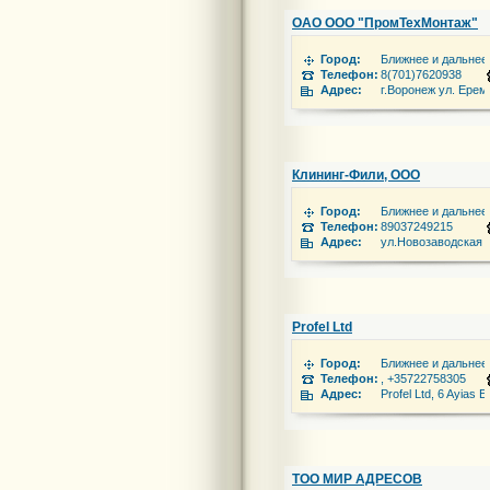
ОАО ООО "ПромТехМонтаж"
Город:
Ближнее и дальнее
Телефон:
8(701)7620938
Адрес:
г.Воронеж ул. Ерем
Клининг-Фили, ООО
Город:
Ближнее и дальнее
Телефон:
89037249215
Адрес:
ул.Новозаводская 
Profel Ltd
Город:
Ближнее и дальнее
Телефон:
, +35722758305
Адрес:
Profel Ltd, 6 Ayias 
ТОО МИР АДРЕСОВ