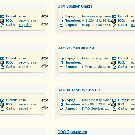
GTM Solution GmbH
 зарубежье
E-mail:
есть
Город:
Ближнее и дальнее зарубежье
E-mail:
ес
ICQ:
отсутствует
Телефон:
+49 2204 291 91 41
ICQ:
от
еева 6
Сайт:
перейти
Адрес:
Hauptstrasse 178 D-51462 Bergisc
Сайт:
пе
ЗАО РОСЭКОЛОГИЯ
 зарубежье
E-mail:
есть
Город:
Ближнее и дальнее зарубежье
E-mail:
ес
ICQ:
отсутствует
Телефон:
ICQ:
ес
13
Сайт:
перейти
Адрес:
г. Москва, Ленинский проспект д. 
Сайт:
пе
ЗАО INTO SERVICES LTD
 зарубежье
E-mail:
есть
Город:
Ближнее и дальнее зарубежье
E-mail:
ес
ICQ:
отсутствует
Телефон:
+357 99 852381 , +357 24621001
ICQ:
от
Elenis Street, Ayias Elenis Building, Suites 43-44, 1060-Nicosia, CYPRUS.
Сайт:
перейти
Адрес:
INTO Services Ltd 33 Makarious Ave
Сайт:
пе
ООО Буммастер