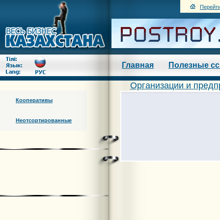
Перейти
Главная
Полезные с
Организации и предп
Кооперативы
Неотсортированные