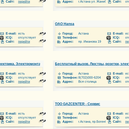
17
Сайт:
перейти
Адрес:
г.Астана ул. Жанибека Тархана 9.
Сайт:
от
ОАО Hansa
E-mail:
есть
Город:
Астана
E-mail:
ес
ICQ:
отсутствует
Телефон:
ICQ:
от
Сайт:
перейти
Адрес:
пр. Иманова 19
Сайт:
пе
ектрика. Электромонтажные работы в Астане
Бесплатный вызов. Люстры, розетки, эле
E-mail:
есть
Город:
Астана
E-mail:
ес
ICQ:
отсутствует
Телефон:
8(702)000-6204
ICQ:
от
ег
Сайт:
перейти
Адрес:
Вся столица
Сайт:
от
ТОО GAZCENTER - Сервис
E-mail:
есть
Город:
Астана
E-mail:
ес
 (WhatsApp)
ICQ:
отсутствует
Телефон:
ICQ:
от
ай батыра 6 «Б», 4 этаж.
Сайт:
перейти
Адрес:
г.Астана, пр.Богенбай батыра 6 «Б
Сайт:
пе