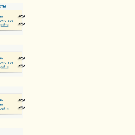
оты
ть
сутствует
м
рейти
ть
сутствует
рейти
ть
ть
ж. 10-бутик.
рейти