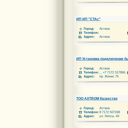
ИП ИП "СТАс"
Город:
Астана
Телефон:
Адрес:
Астана
ИП Установка подключение бы
Город:
Астана
Телефон:
, , +7 7172 317866,
Адрес:
пр. Женис 75
ТОО AXTROM Казахстан
Город:
Астана
Телефон:
8 7172 507268
Адрес:
ул. Лепсы, 49