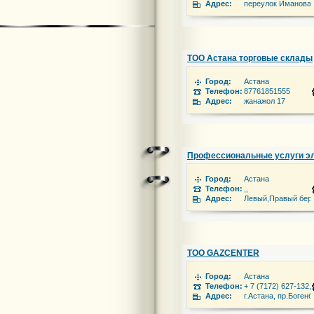
Адрес:
переулок Иманова,
ТОО Астана торговые склады
Город:
Астана
Телефон:
87761851555
Адрес:
жанажол 17
Профессиональные услуги эл
Город:
Астана
Телефон:
,,
Адрес:
Левый,Правый бер
ТОО GAZCENTER
Город:
Астана
Телефон:
+ 7 (7172) 627-132,
Адрес:
г.Астана, пр.Богенб