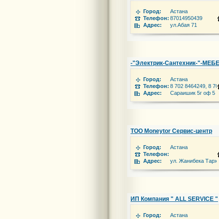
Город:
Астана
Телефон:
87014950439
Адрес:
ул.Абая 71
-"Электрик-Сантехник-"-МЕ
Город:
Астана
Телефон:
8 702 8464249, 8 7
Адрес:
Сараишик 5г оф 5
ТОО Moneytor Сервис-центр
Город:
Астана
Телефон:
Адрес:
ул. Жанибека Тарха
ИП Компания " ALL SERVICE "
Город:
Астана