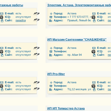
нтажные работы
Электрик. Астана. Электромонтажные раб
E-mail:
есть
Город:
Астана
E-mail:
ес
 7 747 7367776,
ICQ:
отсутствует
Телефон:
+ 7 777 673 6777, + 7 747 7367776,
ICQ:
от
 в любую точку Астаны.
Сайт:
перейти
Адрес:
Правый, Левый берег и за городо
Сайт:
пе
ИП Магазин Сантехники "СНАБЖЕНЕЦ"
E-mail:
есть
Город:
Астана
E-mail:
ес
ICQ:
отсутствует
Телефон:
ICQ:
от
4
Сайт:
отсутствует
Адрес:
пр. Абая 94
Сайт:
пе
ИП Pro-filter
E-mail:
есть
Город:
Астана
E-mail:
ес
1615320
ICQ:
отсутствует
Телефон:
ICQ:
ес
Сайт:
отсутствует
Адрес:
ТЦ.12 месяцев. ул.Алаш 20а. 2-эта
Сайт:
пе
ИП ИП Топмастер Астана