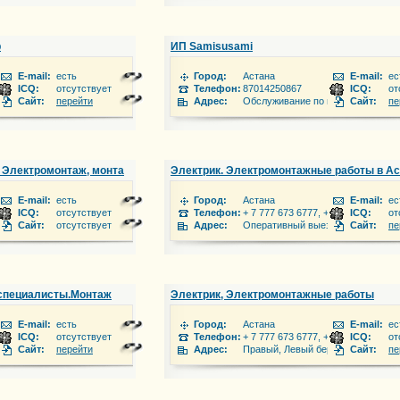
р
ИП Samisusami
E-mail:
есть
Город:
Астана
E-mail:
ес
ICQ:
отсутствует
Телефон:
87014250867
ICQ:
от
, 6 \\\\\\\\\\\\\\\\\\\\\\\\\\\\\\\\\\\\\\\\\\\\\\\\\\\\\\\\\\\\\\\"Б\\\\\\\\\\\\\\\\\\\\\\\\\\\\\\\\\\\\\\\\\\\\\\\\\\\\\\\\\\
Сайт:
перейти
Адрес:
Обслуживание по вызову
Сайт:
пе
 Электромонтаж, монтаж СКС. Люстры, розетки, электроплиты.
Электрик. Электромонтажные работы в Ас
E-mail:
есть
Город:
Астана
E-mail:
ес
ICQ:
отсутствует
Телефон:
+ 7 777 673 6777, + 7 747 7367776,
ICQ:
от
Сайт:
отсутствует
Адрес:
Оперативный выезд в любую точку
Сайт:
пе
 специалисты.Монтаж
Электрик, Электромонтажные работы
E-mail:
есть
Город:
Астана
E-mail:
ес
 7 747 7367776,
ICQ:
отсутствует
Телефон:
+ 7 777 673 6777, + 7 747 7367776,
ICQ:
от
в любую точку города ,и за пределы.
Сайт:
перейти
Адрес:
Правый, Левый берег оперативный
Сайт:
пе