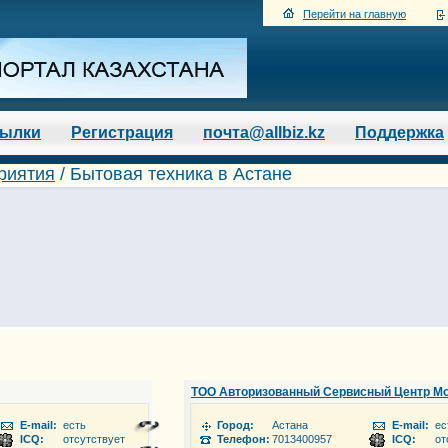
Перейти на главную
сылки
Регистрация
почта@allbiz.kz
Поддержка
риятия
/
Бытовая техника в Астане
ТОО Авторизованный Сервисный Центр М
E-mail:
есть
Город:
Астана
E-mail:
ес
794367
ICQ:
отсутствует
Телефон:
7013400957
ICQ:
от