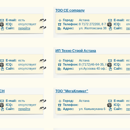
ТОО CE company
E-mail:
есть
Город:
Астана
E-mail:
ес
ICQ:
отсутствует
Телефон:
8 7172 272200, 8 7172 318577
ICQ:
от
Сайт:
перейти
Адрес:
ул. Желтоксана 38/1, офис 10
Сайт:
пе
ИП Техно Строй Астана
E-mail:
есть
Город:
Астана
E-mail:
ес
311 9806
ICQ:
отсутствует
Телефон:
8 (7172)46-64-35, 8(705)585-89-19
ICQ:
от
в. 61 вход со стороны улицы Желтоксан
Сайт:
отсутствует
Адрес:
ул.Ауэзова 40 оф.308Б
Сайт:
пе
ECH
ТОО "МегаКлимат"
E-mail:
есть
Город:
Астана
E-mail:
ес
ICQ:
отсутствует
Телефон:
ICQ:
от
21а,2 этаж,9 офис
Сайт:
перейти
Адрес:
ул. Кажымукана 6 ВП-2, ост.Орби
Сайт:
пе