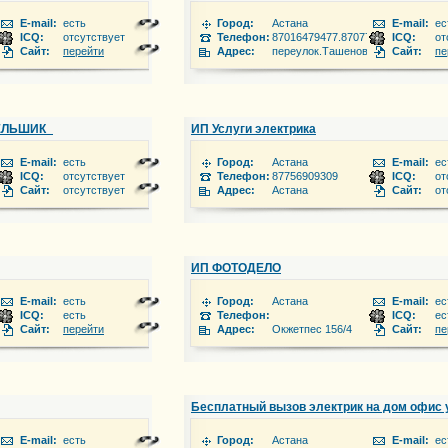
E-mail:
есть
Город:
Астана
E-mail:
ес
ICQ:
отсутствует
Телефон:
87016479477.87077401816
ICQ:
от
Сайт:
перейти
Адрес:
переулок.Ташенова, 8
Сайт:
пе
БЕЛЬШИК_
ИП Услуги электрика
E-mail:
есть
Город:
Астана
E-mail:
ес
07 4187390
ICQ:
отсутствует
Телефон:
87756909309
ICQ:
от
Сайт:
отсутствует
Адрес:
Астана
Сайт:
от
ИП ФОТОДЕЛО
E-mail:
есть
Город:
Астана
E-mail:
ес
ICQ:
есть
Телефон:
ICQ:
ес
на, д. 9
Сайт:
перейти
Адрес:
Окжетпес 156/4
Сайт:
пе
Бесплатный вызов электрик на дом офис 
E-mail:
есть
Город:
Астана
E-mail:
ес