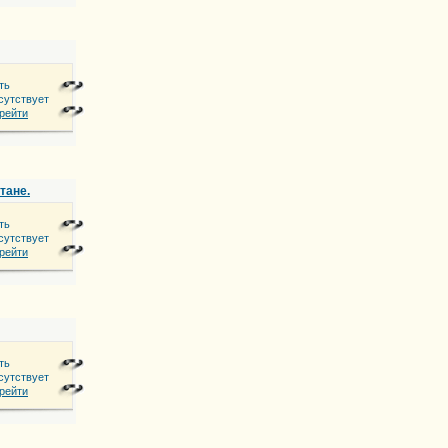
ть
сутствует
\\\\\", 4 эатж
рейти
тане.
ть
сутствует
 города Астана и за городом
рейти
ть
сутствует
 выезд в любую точку города и за пределы.
рейти