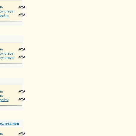
ть
сутствует
рейти
ть
сутствует
сутствует
ть
ть
рейти
услуга недорого
ть