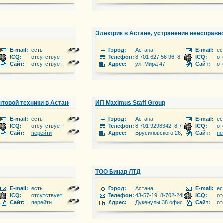
Электрик в Астане, устранение неисправн
E-mail:
есть
Город:
Астана
E-mail:
ес
ICQ:
отсутствует
Телефон:
8 701 627 56 96, 8 702 181 33 87, 8
ICQ:
от
Сайт:
отсутствует
Адрес:
ул. Мира 47
Сайт:
от
товой техники в Астане (электроплиты, варочная поверхность, духовая п
ИП Maximus Staff Group
E-mail:
есть
Город:
Астана
E-mail:
ес
ICQ:
отсутствует
Телефон:
8 701 9298342, 8 777 5332360, 8 7
ICQ:
от
Сайт:
перейти
Адрес:
Брусиловского 26, кв. 26
Сайт:
пе
ТОО Бинар ЛТД
E-mail:
есть
Город:
Астана
E-mail:
ес
ICQ:
отсутствует
Телефон:
43-57-19, 8-702-245-0092
ICQ:
от
Сайт:
перейти
Адрес:
Дукенулы 38 офис 6
Сайт:
от