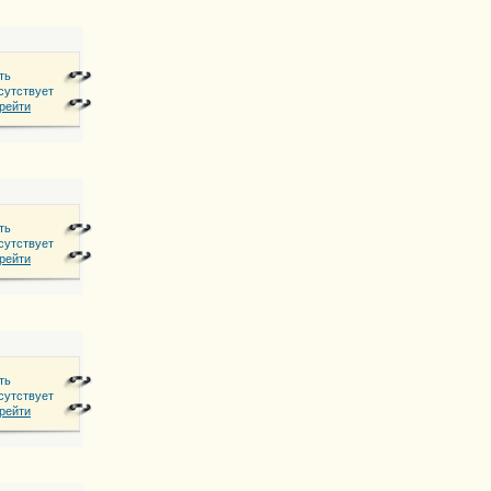
ть
сутствует
рейти
ть
сутствует
рейти
ть
сутствует
та
рейти