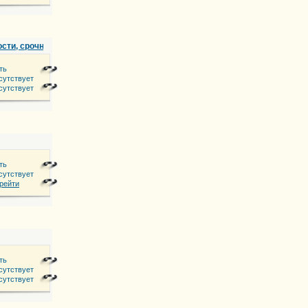
ости, срочный вызов на дом, электромонтажные работы в квартире и офис
ть
 7172 31 78 66
сутствует
сутствует
ечь, вытяжка)
ть
172 346747
сутствует
рейти
ть
сутствует
сутствует