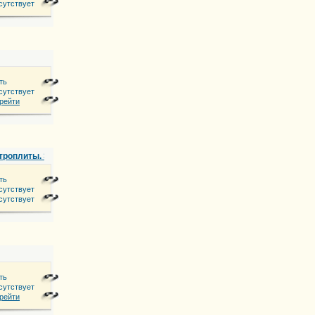
 ЖК "Изобилие"
сутствует
ть
сутствует
рейти
ктроплиты. Электромонтаж, монтаж СКС
ть
сутствует
сутствует
ть
сутствует
», 4 этаж.
рейти