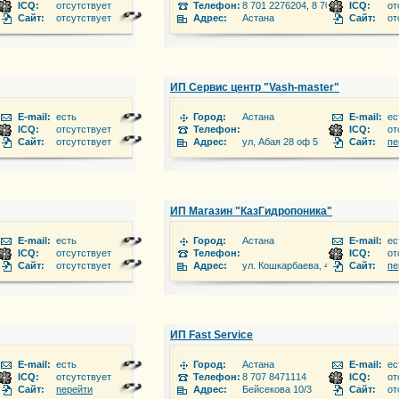
ICQ:
отсутствует
Телефон:
8 701 2276204, 8 705 1214242, 8 7
ICQ:
от
Сайт:
отсутствует
Адрес:
Астана
Сайт:
от
ИП Сервис центр "Vash-master"
E-mail:
есть
Город:
Астана
E-mail:
ес
112701
ICQ:
отсутствует
Телефон:
ICQ:
от
Сайт:
отсутствует
Адрес:
ул, Абая 28 оф 5
Сайт:
пе
ИП Магазин "КазГидропоника"
E-mail:
есть
Город:
Астана
E-mail:
ес
ICQ:
отсутствует
Телефон:
ICQ:
от
Сайт:
отсутствует
Адрес:
ул. Кошкарбаева, 41 ВП-4
Сайт:
пе
ИП Fast Service
E-mail:
есть
Город:
Астана
E-mail:
ес
ICQ:
отсутствует
Телефон:
8 707 8471114
ICQ:
от
 этаж, офис 100
Сайт:
перейти
Адрес:
Бейсекова 10/3
Сайт:
от