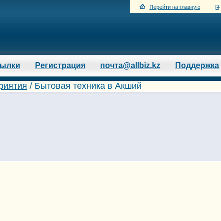
Перейти на главную
сылки
Регистрация
почта@allbiz.kz
Поддержка
риятия
/
Бытовая техника в Акший