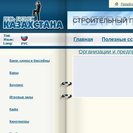
Перейти
Главная
Полезные с
Организации и предп
Бани, сауны и бассейны
Бары
Боулинг
Игровые залы
Кафе
Кинотеатры