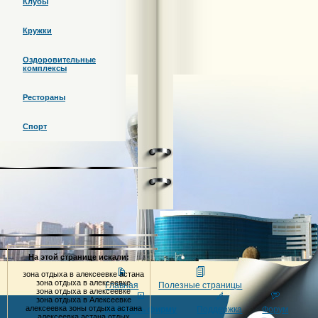
Клубы
Кружки
Оздоровительные
комплексы
Рестораны
Спорт
На этой странице искали:
зона отдыха в алексеевке астана
зона отдыха в алексеевке
Главная
Полезные страницы
зона отдыха в алексеевке
зона отдыха в Алексеевке
алексеевка зоны отдыха астана
Добавить фирму
Поддержка
Форум
алексеевка астана отдых