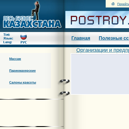
Перейти
Главная
Полезные с
Организации и предп
Массаж
Парикмахерские
Салоны красоты