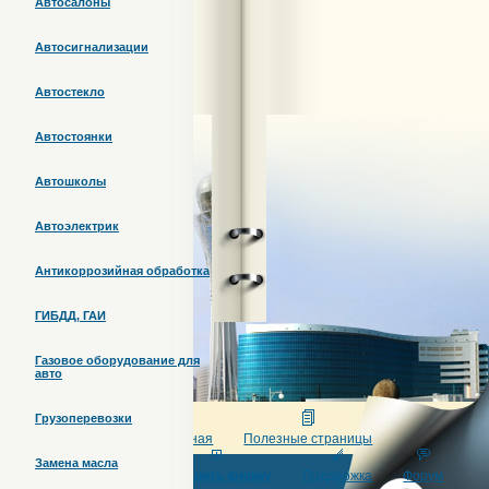
Автосалоны
Автосигнализации
Автостекло
Автостоянки
Автошколы
Автоэлектрик
Антикоррозийная обработка
ГИБДД, ГАИ
Газовое оборудование для
авто
Грузоперевозки
Главная
Полезные страницы
Замена масла
Добавить фирму
Поддержка
Форум