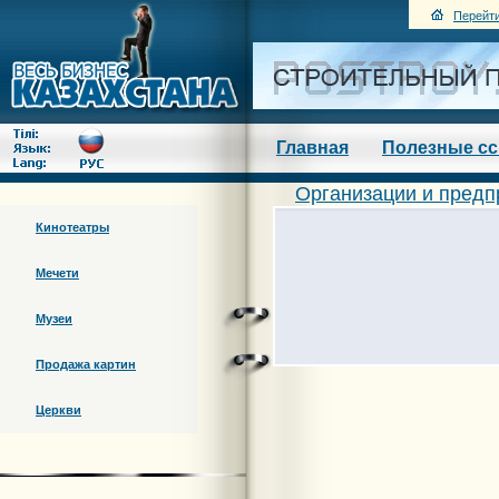
Перейти
Главная
Полезные с
Организации и предп
Кинотеатры
Мечети
Музеи
Продажа картин
Церкви