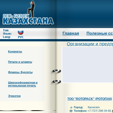
Главная
Полезные с
Организации и предп
Конверты
Печати и штампы
Флаеры, Буклеты
Широкоформатная и
интерьерная печать
Этикетки
ТОО "ROTOPACK" (РОТОПАК)
Город:
Каскелен
Телефон:
+7 /727/ 298-34-60, 