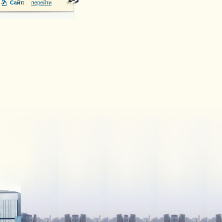
г. Каскелен, ул.Наурызбая 2
Сайт:
перейти