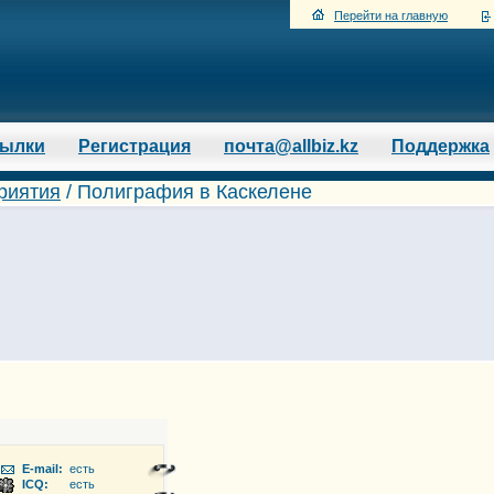
Перейти на главную
сылки
Регистрация
почта@allbiz.kz
Поддержка
риятия
/
Полиграфия в Каскелене
E-mail:
есть
-62, -63; +7 /727/ 298-34-61
ICQ:
есть