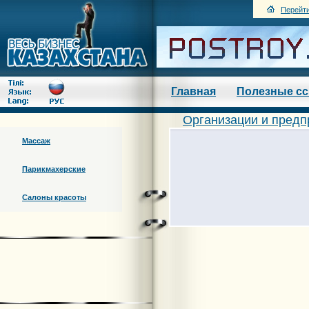
Перейти
Главная
Полезные с
Организации и предп
Массаж
Парикмахерские
Салоны красоты