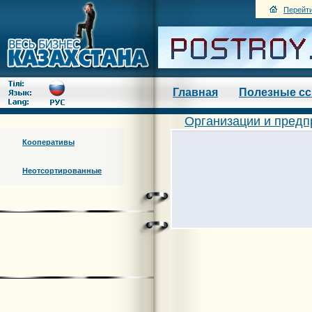
Перейти
Главная
Полезные с
Организации и предп
Кооперативы
Неотсортированные