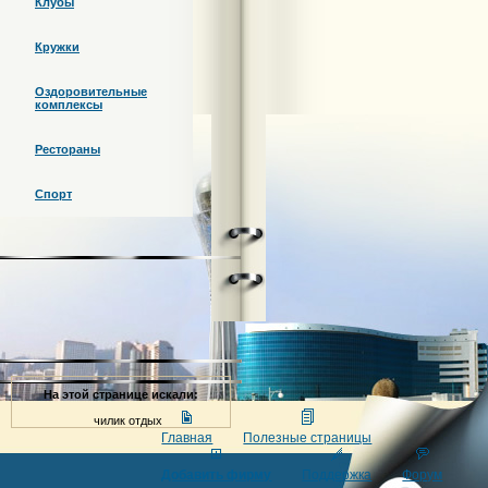
Клубы
Кружки
Оздоровительные
комплексы
Рестораны
Спорт
На этой странице искали:
чилик отдых
Главная
Полезные страницы
Добавить фирму
Поддержка
Форум