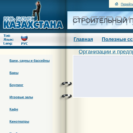
Перейти
Главная
Полезные с
Организации и предп
Бани, сауны и бассейны
Бары
Боулинг
Игровые залы
Кафе
Кинотеатры