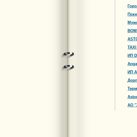
Горо
Поке
Мужс
BOM
AST
TAX
ИП D
Anga
ИП 
Дорп
Тер
Asto
АО "