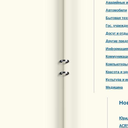
Аварийные и
Автомобили
Бытовая тех
Гос. учрежд
Досуг и отд
Другие пред
Информация
Коммуникац
Компьютеры
Красота и зд
Культура и и
Медицина
Но
Юрид
ACR