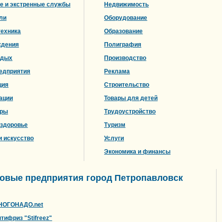
е и экстренные службы
Недвижимость
ли
Оборудование
техника
Образование
ждения
Полиграфия
тдых
Производство
редприятия
Реклама
ция
Строительство
ации
Товары для детей
еры
Трудоустройство
 здоровье
Туризм
и искусство
Услуги
Экономика и финансы
овые предприятия город Петропавловск
НОГОНАДО.net
тифриз "Stifreez"