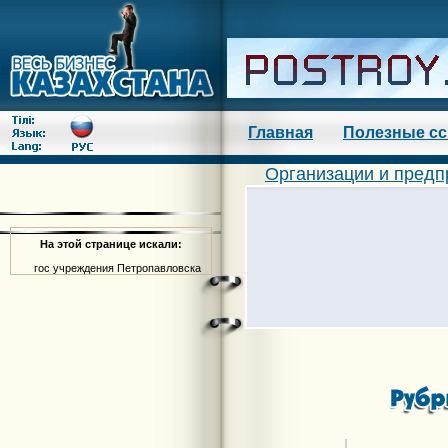
Главная
Полезные с
Организации и предп
На этой странице искали:
гос учреждения Петропавловска