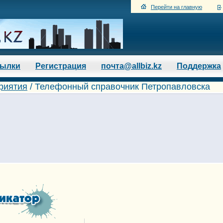
Перейти на главную
сылки
Регистрация
почта@allbiz.kz
Поддержка
риятия
/
Телефонный справочник Петропавловска