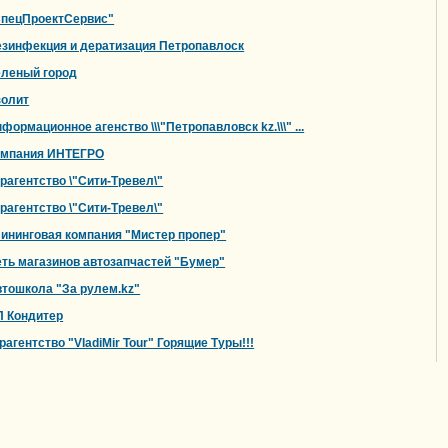
СпецПроектСервис"
зинфекция и дератизация Петропавлоск
еленый город
золит
формационное агенство \\\"Петропавловск kz.\\\" ...
омпания ИНТЕГРО
рагентство \"Сити-Тревел\"
рагентство \"Сити-Тревел\"
ининговая компания "Мистер пропер"
ть магазинов автозапчастей "Бумер"
тошкола "За рулем.kz"
П Кондитер
рагентство "VladiMir Tour" Горящие Туры!!!