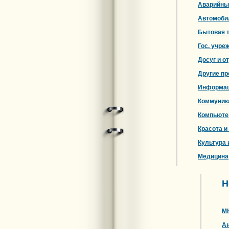
Аварийны
Автомоби
Бытовая 
Гос. учре
Досуг и о
Другие п
Информа
Коммуник
Компьют
Красота и
Культура 
Медицина
Н
М
Ан