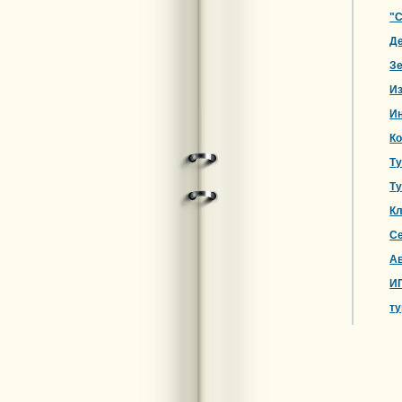
"
Де
З
И
Ин
К
Ту
Ту
Кл
Се
Ав
И
ту