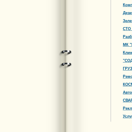
Комп
Дези
Зеле
СТО
Разб
МК "
Клин
"СО
ГРУ
Ремо
КОС
Авто
СВА
Рекл
Услу