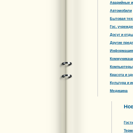
Аварийные и
Автомобили
Бытовая тех
Гос. учрежд
Досуг и отд
Другие пред
Информация
Коммуникац
Компьютеры
Красота и зд
Культура и и
Медицина
Но
Гост
Терм