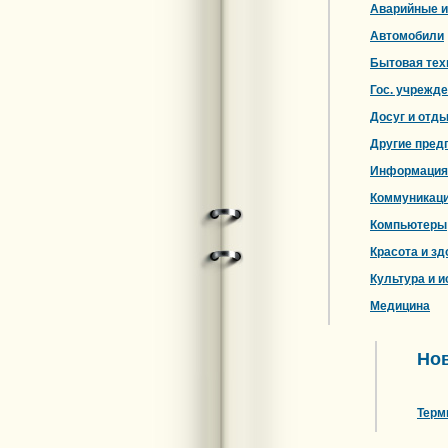
Аварийные и
Автомобили
Бытовая тех
Гос. учрежд
Досуг и отд
Другие пред
Информация
Коммуникац
Компьютеры
Красота и зд
Культура и и
Медицина
Нов
Терм