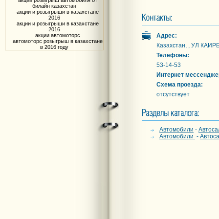
акции розыгрыш автомобиля от
билайн казахстан
акции и розыгрыши в казахстане
2016
акции и розыгрыши в казахстане
2016
акции автомоторс
Адрес:
автомоторс розыгрыш в казахстане
Казахстан, , УЛ КАИР
в 2016 году
Телефоны:
53-14-53
Интернет мессендже
Схема проезда:
отсутствует
Автомобили
-
Автоса
Автомобили
-
Автос