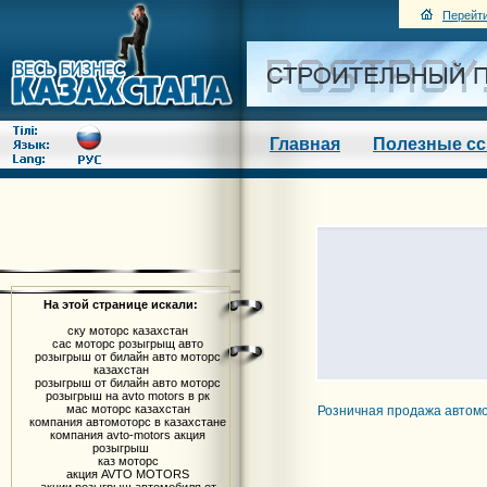
Перейти
Главная
Полезные с
На этой странице искали:
ску моторс казахстан
сас моторс розыгрыщ авто
розыгрыш от билайн авто моторс
казахстан
розыгрыш от билайн авто моторс
розыгрыш на avto motors в рк
мас моторс казахстан
Розничная продажа автом
компания автомоторс в казахстане
компания avto-motors акция
розыгрыш
каз моторс
акция AVTO MOTORS