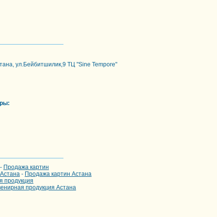
тана, ул.Бейбитшилик,9 ТЦ "Sine Tempore"
ры:
-
Продажа картин
 Астана
-
Продажа картин Астана
я продукция
енирная продукция Астана