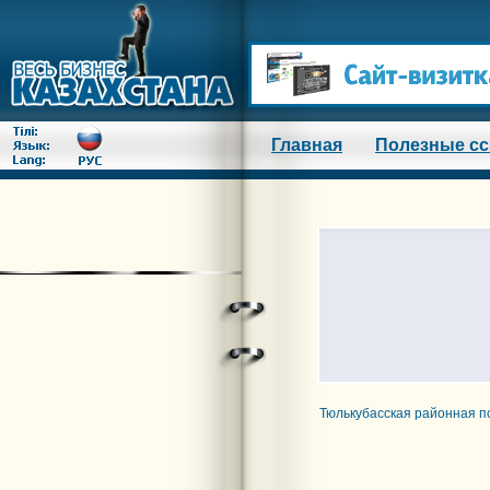
Главная
Полезные с
Тюлькубасская районная по