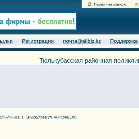
Перейти на главную
сылки
Регистрация
почта@allbiz.kz
Поддержка
Тюлькубасская районная поликлин
ликлиника, с. Т.Рыскулова ул. Абирова 100