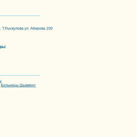
. Т.Рыскулова ул. Абирова 100
ры:
ы
-
Больницы Шымкент