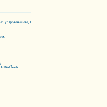
араз, ул.Джуванышева, 4
ры:
ы
льницы Тараз