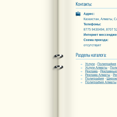
Адрес:
Казахстан, Алматы, С
Телефоны:
8775 9430494, 8707 5
Интернет мессендже
Схема проезда:
отсутствует
Услуги
-
Полиграфия
Услуги Алматы
-
Пол
Реклама
-
Рекламные
Реклама Алматы
-
Ре
Полиграфия
-
Широко
Полиграфия Алматы