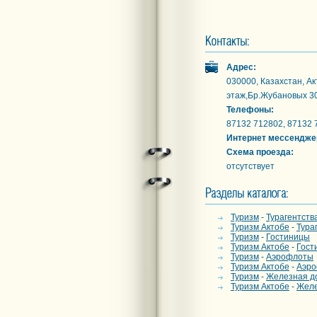
Адрес:
030000, Казахстан, Ак
этаж,Бр.Жубановых 3
Телефоны:
87132 712802, 87132
Интернет мессендже
Схема проезда:
отсутствует
Туризм
-
Турагентств
Туризм Актобе
-
Тура
Туризм
-
Гостиницы
Туризм Актобе
-
Гост
Туризм
-
Аэрофлоты
Туризм Актобе
-
Аэро
Туризм
-
Железная д
Туризм Актобе
-
Желе