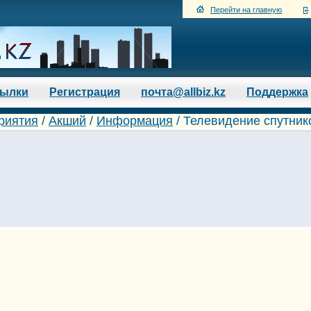
Перейти на главную
сылки
Регистрация
почта@allbiz.kz
Поддержка
риятия
/
Акший
/
Информация
/ Телевидение спутник