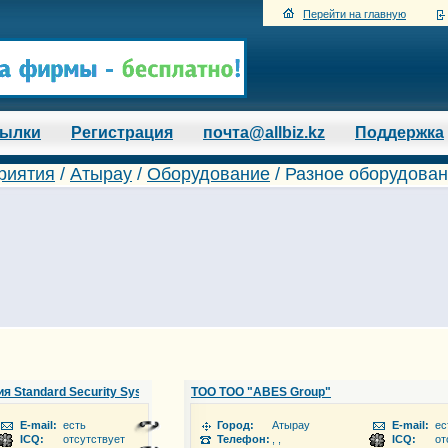
Перейти на главную
сылки
Регистрация
почта@allbiz.kz
Поддержка
риятия
/
Атырау
/
Оборудование
/ Разное оборудован
 Standard Security System
ТОО ТОО "ABES Group"
E-mail:
есть
Город:
Атырау
E-mail:
ес
ICQ:
отсутствует
Телефон:
, ,
ICQ:
от