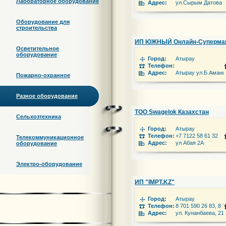
Лабораторное оборудование
Адрес:
ул.Сырым Датова 
Оборудование для
строительства
ИП ЮЖНЫЙ Онлайн-Суперма
Осветительное
оборудование
Город:
Атырау
Телефон:
Адрес:
Атырау ул.Б.Аманш
Пожарно-охранное
Разное оборудование
ТОО Swagelok Казахстан
Сельхозтехника
Город:
Атырау
Телефон:
+7 7122 58 61 32
Телекоммуникационное
Адрес:
ул Абая 2А
оборудование
Электро-оборудование
ИП "IMPT.KZ"
Город:
Атырау
Телефон:
8 701 590 26 83, 8 
Адрес:
ул. Кунанбаева, 21