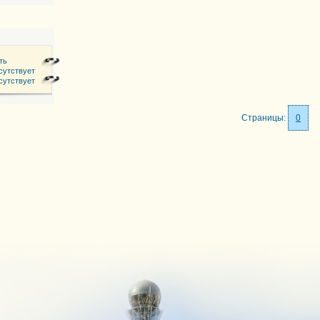
ть
 81
сутствует
сутствует
Страницы:
0