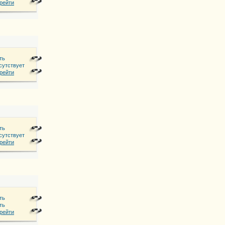
рейти
ть
сутствует
рейти
ть
сутствует
рейти
ть
ть
рейти