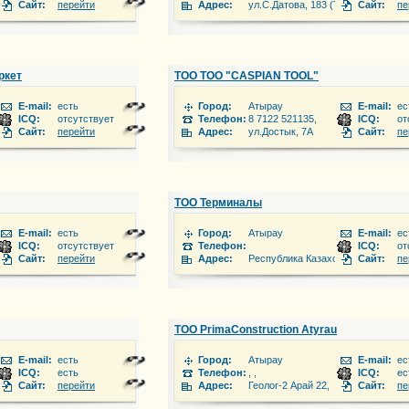
37а
Сайт:
перейти
Адрес:
ул.С.Датова, 183 (ТД «Жайык»)
Сайт:
пе
ркет
ТОО ТОО "CASPIAN TOOL"
E-mail:
есть
Город:
Атырау
E-mail:
ес
ICQ:
отсутствует
Телефон:
8 7122 521135,
ICQ:
от
ина 74
Сайт:
перейти
Адрес:
ул.Достык, 7А
Сайт:
пе
ТОО Терминалы
E-mail:
есть
Город:
Атырау
E-mail:
ес
ICQ:
отсутствует
Телефон:
ICQ:
от
Сайт:
перейти
Адрес:
Республика Казахстан
Сайт:
пе
ТОО PrimaConstruction Atyrau
E-mail:
есть
Город:
Атырау
E-mail:
ес
777 176 87 87
ICQ:
есть
Телефон:
, ,
ICQ:
ес
Сайт:
перейти
Адрес:
Геолог-2 Арай 22,
Сайт:
пе