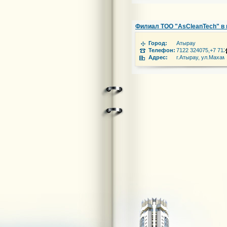
Филиал ТОО "AsCleanTech" в 
Город:
Атырау
Телефон:
7122 324075,+7 712
Адрес:
г.Атырау, ул.Маха