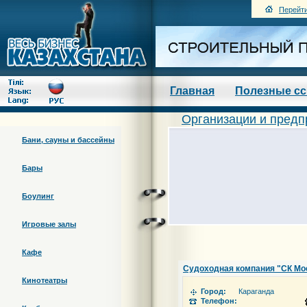
Перейти
Главная
Полезные с
Организации и предп
Бани, сауны и бассейны
Бары
Боулинг
Игровые залы
Кафе
Судоходная компания "СК Мо
Кинотеатры
Город:
Караганда
Телефон: