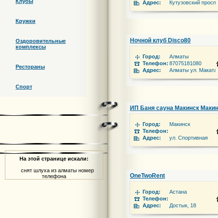
Клубы
Адрес:
Кутузовский проспе
Кружки
Ночной клуб Disco80
Оздоровительные
комплексы
Город:
Алматы
Телефон:
87075181080
Рестораны
Адрес:
Алматы ул. Маката
Спорт
ИП Баня сауна Макинск Маки
Город:
Макинск
Телефон:
Адрес:
ул. Спортивная
На этой странице искали:
снят шлуха из алматы номер
OneTwoRent
телефона
Город:
Астана
Телефон:
Адрес:
Достык, 18