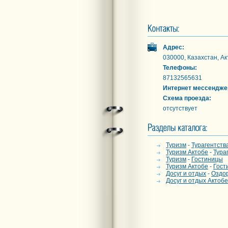
Адрес:
030000, Казахстан, Ак
Телефоны:
87132565631
Интернет мессендже
Схема проезда:
отсутствует
Туризм
-
Турагентств
Туризм Актобе
-
Тура
Туризм
-
Гостиницы
Туризм Актобе
-
Гост
Досуг и отдых
-
Оздо
Досуг и отдых Актобе