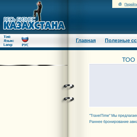
Перейти
Главная
Полезные с
ТОО Т
"TravelTime" Мы предлага
Раннее бронирование ави