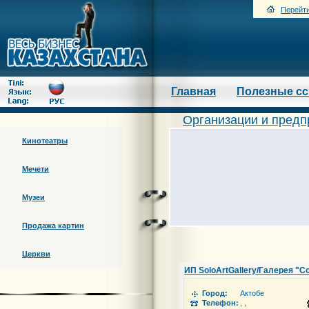
Перейти
Главная
Полезные с
Организации и предп
Кинотеатры
Мечети
Музеи
Продажа картин
Церкви
ИП SoloArtGallery/Галерея "С
Город:
Актобе
Телефон:
, ,