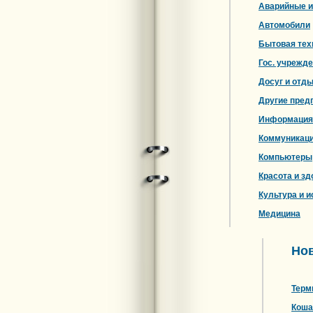
Аварийные и
Автомобили
Бытовая тех
Гос. учрежд
Досуг и отд
Другие пред
Информация
Коммуникац
Компьютеры
Красота и зд
Культура и и
Медицина
Нов
Терм
Коша