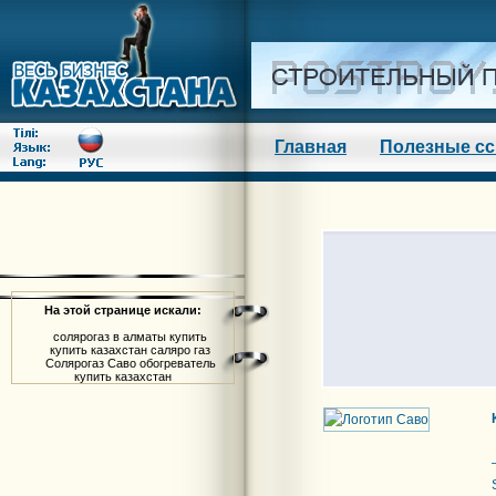
Главная
Полезные с
На этой странице искали:
солярогаз в алматы купить
купить казахстан саляро газ
Солярогаз Саво обогреватель
купить казахстан