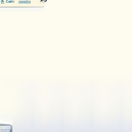
ла Корчагина , 92. (торговый дом \"Каприз\", бутик № 5 )
Сайт:
перейти