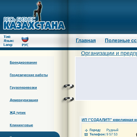
Главная
Полезные с
Организации и предп
Брендирование
Геодезические работы
Грузоперевозки
Демеркуризация
ЖД тупик
ИП \"СОДАЛИТ\" ювелирная к
Клининговые
Город:
Рудный
Телефон:
9 57 53