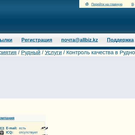
Перейти на главную
сылки
Регистрация
почта@allbiz.kz
Поддержка
риятия
/
Рудный
/
Услуги
/ Контроль качества в Рудн
омпания
E-mail:
есть
ICQ:
отсутствует