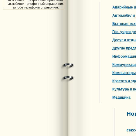
актюбинск телефонный справочник
актюбинск телефонный справочник
Аварийные и
актобе телефоны справочник
Автомобили
Бытовая тех
Гос. учрежд
Досуг и отд
Другие пред
Информация
Коммуникац
Компьютеры
Красота и зд
Культура и и
Медицина
Но
секс