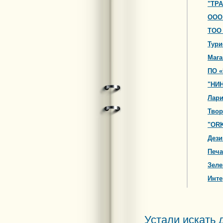
"ТРА
ООО
ТОО
Тури
Мага
ПО 
"НИ
Лари
Твор
"ORK
Дези
Печа
Зеле
Инте
Устали искать 